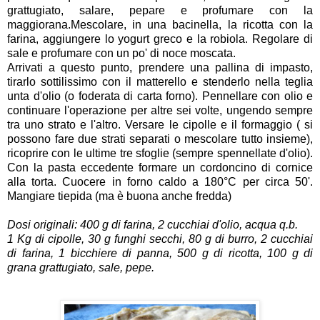
grattugiato, salare, pepare e profumare con la
maggiorana.Mescolare, in una bacinella, la ricotta con la
farina, aggiungere lo yogurt greco e la robiola. Regolare di
sale e profumare con un po' di noce moscata.
Arrivati a questo punto, prendere una pallina di impasto,
tirarlo sottilissimo con il matterello e stenderlo nella teglia
unta d'olio (o foderata di carta forno). Pennellare con olio e
continuare l'operazione per altre sei volte, ungendo sempre
tra uno strato e l'altro. Versare le cipolle e il formaggio ( si
possono fare due strati separati o mescolare tutto insieme),
ricoprire con le ultime tre sfoglie (sempre spennellate d'olio).
Con la pasta eccedente formare un cordoncino di cornice
alla torta. Cuocere in forno caldo a 180°C per circa 50'.
Mangiare tiepida (ma è buona anche fredda)
Dosi originali: 400 g di farina, 2 cucchiai d'olio, acqua q.b.
1 Kg di cipolle, 30 g funghi secchi, 80 g di burro, 2 cucchiai
di farina, 1 bicchiere di panna, 500 g di ricotta, 100 g di
grana grattugiato, sale, pepe.