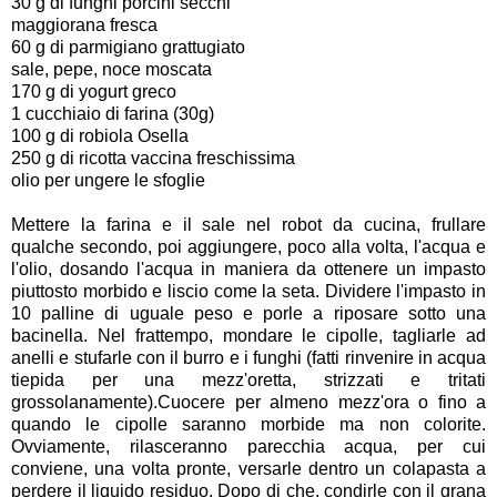
30 g di funghi porcini secchi
maggiorana fresca
60 g di parmigiano grattugiato
sale, pepe, noce moscata
170 g di yogurt greco
1 cucchiaio di farina (30g)
100 g di robiola Osella
250 g di ricotta vaccina freschissima
olio per ungere le sfoglie
Mettere la farina e il sale nel robot da cucina, frullare
qualche secondo, poi aggiungere, poco alla volta, l'acqua e
l'olio, dosando l'acqua in maniera da ottenere un impasto
piuttosto morbido e liscio come la seta. Dividere l'impasto in
10 palline di uguale peso e porle a riposare sotto una
bacinella. Nel frattempo, mondare le cipolle, tagliarle ad
anelli e stufarle con il burro e i funghi (fatti rinvenire in acqua
tiepida per una mezz'oretta, strizzati e tritati
grossolanamente).Cuocere per almeno mezz'ora o fino a
quando le cipolle saranno morbide ma non colorite.
Ovviamente, rilasceranno parecchia acqua, per cui
conviene, una volta pronte, versarle dentro un colapasta a
perdere il liquido residuo. Dopo di che, condirle con il grana